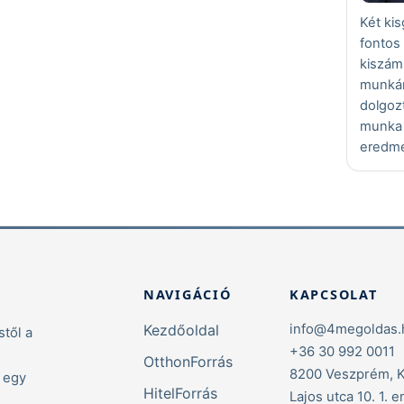
Két ki
fonto
kiszám
munkám
dolgoz
munka
eredm
NAVIGÁCIÓ
KAPCSOLAT
Kezdőoldal
info@4megoldas.
től a
+36 30 992 0011
OtthonForrás
8200 Veszprém, 
t egy
HitelForrás
Lajos utca 10. 1. 