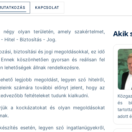
MUTATKOZÁS
KAPCSOLAT
t négy olyan területén, amely szakértelmet,
Akik 
- Hitel - Biztosítás - Jog.
zási, biztosítási és jogi megoldásokkal, ez idő
. Ennek köszönhetően gyorsan és reálisan fel
n lehetőségek állnak rendelkezésre.
ehető legjobb megoldást, legyen szó hitelről,
eleink számára további előnyt jelent, hogy az
edvezőbb feltételeket tudunk kialkudni.
Közgaz
és bi
mérjük a kockázatokat és olyan megoldásokat
tartot
nak.
adott 
észítés esetén, legyen szó ingatlanügyekről,