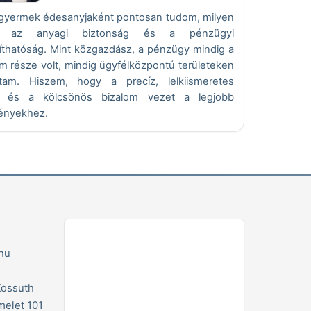
sgyermek édesanyjaként pontosan tudom, milyen
s az anyagi biztonság és a pénzügyi
íthatóság. Mint közgazdász, a pénzügy mindig a
 része volt, mindig ügyfélközpontú területeken
tam. Hiszem, hogy a precíz, lelkiismeretes
 és a kölcsönös bizalom vezet a legjobb
ényekhez.
hu
Kossuth
emelet 101