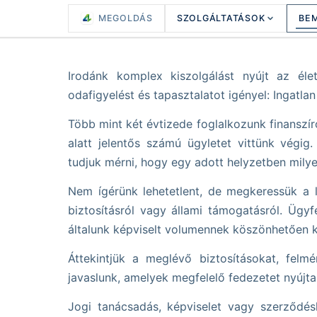
MEGOLDÁS
SZOLGÁLTATÁSOK
BE
Irodánk komplex kiszolgálást nyújt az éle
odafigyelést és tapasztalatot igényel: Ingatlan 
Több mint két évtizede foglalkozunk finanszíro
alatt jelentős számú ügyletet vittünk végig
tudjuk mérni, hogy egy adott helyzetben milye
Nem ígérünk lehetetlent, de megkeressük a l
biztosításról vagy állami támogatásról. Ügyf
általunk képviselt volumennek köszönhetően k
Áttekintjük a meglévő biztosításokat, fel
javaslunk, amelyek megfelelő fedezetet nyújta
Jogi tanácsadás, képviselet vagy szerződésk