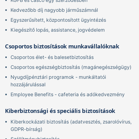
KGFB és casco egy szerződésben
Kedvezőbb díj nagyobb járműszámnál
Egyszerűsített, központosított ügyintézés
Kiegészítő lopás, assistance, jogvédelem
Csoportos biztosítások munkavállalóknak
Csoportos élet- és balesetbiztosítás
Csoportos egészségbiztosítás (magánegészségügy)
Nyugdíjpénztári programok - munkáltatói
hozzájárulással
Employee Benefits - cafeteria és adókedvezmény
Kiberbiztonsági és speciális biztosítások
Kiberkockázati biztosítás (adatvesztés, zsarolóvírus,
GDPR-bírság)