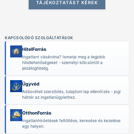
TÁJÉKOZTATÁST KÉREK
KAPCSOLÓDÓ SZOLGÁLTATÁSOK
HitelForrás
Ingatlant vásárolna? Ismerje meg a legjobb
hitellehetőségeket - személyi kölcsöntől a
jelzáloghitelig.
Ügyvéd
Adásvételi szerződés, tulajdoni lap ellenőrzés - jogi
háttér az ingatlanügylethez.
OtthonForrás
Ingatlanhirdetések feltöltése, keresése és kezelése
egy helyen.