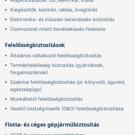
Alapkockázatok: tűz, elemi kár, vízkár
Kiegészítők: betörés, rablás, üvegtörés
Elektronika- és műszaki berendezés-biztosítás
Üzemszünet miatti bevételkiesés fedezete
Felelősségbiztosítások
Általános vállalkozói felelősségbiztosítás
Termékfelelősség-biztosítás (gyártóknak,
forgalmazóknak)
Szakmai felelősségbiztosítás (pl. könyvelő, ügyvéd,
egészségügy)
Munkáltatói felelősségbiztosítás
Vezető tisztségviselők (D&O) felelősségbiztosítása
Flotta- és céges gépjárműbiztosítás