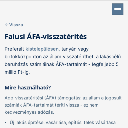
Vissza
Falusi ÁFA-visszatérítés
Preferált
kistelepülésen
, tanyán vagy
birtokközponton az állam visszatérítheti a lakáscélú
beruházás számláinak ÁFA-tartalmát - legfeljebb 5
millió Ft-ig.
Mire használható?
Adó-visszatérítési (ÁFA) támogatás: az állam a jogosult
számlák ÁFA-tartalmát téríti vissza - ez nem
kedvezményes adózás.
Új lakás építése, vásárlása, építési telek vásárlása