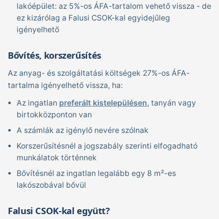
lakóépület: az 5%-os ÁFA-tartalom vehető vissza - de
ez kizárólag a Falusi CSOK-kal egyidejűleg
igényelhető
Bővítés, korszerűsítés
Az anyag- és szolgáltatási költségek 27%-os ÁFA-
tartalma igényelhető vissza, ha:
Az ingatlan
preferált kistelepülésen
, tanyán vagy
birtokközponton van
A számlák az igénylő nevére szólnak
Korszerűsítésnél a jogszabály szerinti elfogadható
munkálatok történnek
Bővítésnél az ingatlan legalább egy 8 m²-es
lakószobával bővül
Falusi CSOK-kal együtt?