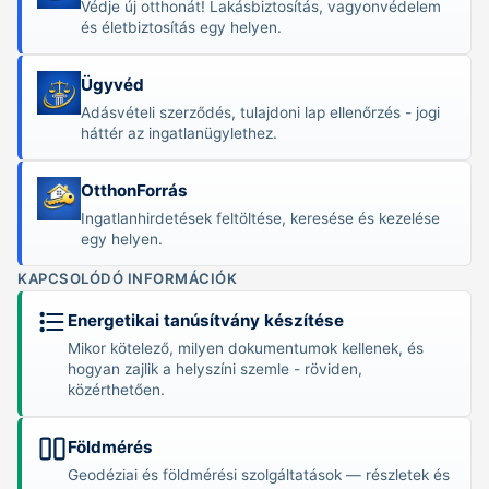
Védje új otthonát! Lakásbiztosítás, vagyonvédelem
és élet­biztosítás egy helyen.
Ügyvéd
Adásvételi szerződés, tulajdoni lap ellenőrzés - jogi
háttér az ingatlanügylethez.
OtthonForrás
Ingatlanhirdetések feltöltése, keresése és kezelése
egy helyen.
KAPCSOLÓDÓ INFORMÁCIÓK
Energetikai tanúsítvány készítése
Mikor kötelező, milyen dokumentumok kellenek, és
hogyan zajlik a helyszíni szemle - röviden,
közérthetően.
Földmérés
Geodéziai és földmérési szolgáltatások — részletek és