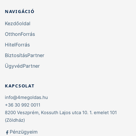
NAVIGÁCIÓ
Kezdőoldal
OtthonForrás
HitelForrás
BiztosításPartner
ÜgyvédPartner
KAPCSOLAT
info@4megoldas.hu
+36 30 992 0011
8200 Veszprém, Kossuth Lajos utca 10. 1. emelet 101
(Zöldház)
Pénzügyeim