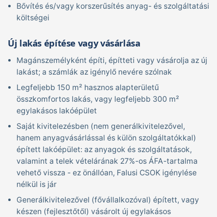
Bővítés és/vagy korszerűsítés anyag- és szolgáltatási
költségei
Új lakás építése vagy vásárlása
Magánszemélyként építi, építteti vagy vásárolja az új
lakást; a számlák az igénylő nevére szólnak
Legfeljebb 150 m² hasznos alapterületű
összkomfortos lakás, vagy legfeljebb 300 m²
egylakásos lakóépület
Saját kivitelezésben (nem generálkivitelezővel,
hanem anyagvásárlással és külön szolgáltatókkal)
épített lakóépület: az anyagok és szolgáltatások,
valamint a telek vételárának 27%-os ÁFA-tartalma
vehető vissza - ez önállóan, Falusi CSOK igénylése
nélkül is jár
Generálkivitelezővel (fővállalkozóval) épített, vagy
készen (fejlesztőtől) vásárolt új egylakásos