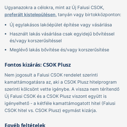
Ugyanazokra a célokra, mint az Új Falusi CSOK,
preferált kistelepülésen
, tanyán vagy birtokközponton:
Új egylakásos lakóépület építése vagy vásárlása
Használt lakás vásárlása csak egyidejű bővítéssel
és/vagy korszerűsítéssel
Meglévő lakás bővítése és/vagy korszerűsítése
Fontos kizárás: CSOK Plusz
Nem jogosult a Falusi CSOK rendelet szerinti
kamattámogatásra az, aki a CSOK Plusz hitelprogram
szerinti kölcsönt vette igénybe. A vissza nem térítendő
Új Falusi CSOK és a CSOK Plusz viszont együtt is
igényelhető - a kétféle kamattámogatott hitel (Falusi
CSOK hitel vs. CSOK Plusz) egymást kizárja.
Egyéb feltételek