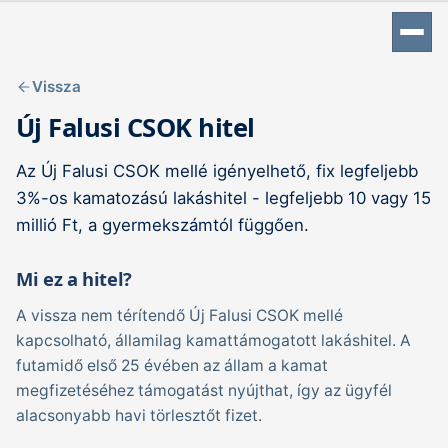
Vissza
Új Falusi CSOK hitel
Az Új Falusi CSOK mellé igényelhető, fix legfeljebb
3%-os kamatozású lakáshitel - legfeljebb 10 vagy 15
millió Ft, a gyermekszámtól függően.
Mi ez a hitel?
A vissza nem térítendő Új Falusi CSOK mellé
kapcsolható, államilag kamattámogatott lakáshitel. A
futamidő első 25 évében az állam a kamat
megfizetéséhez támogatást nyújthat, így az ügyfél
alacsonyabb havi törlesztőt fizet.