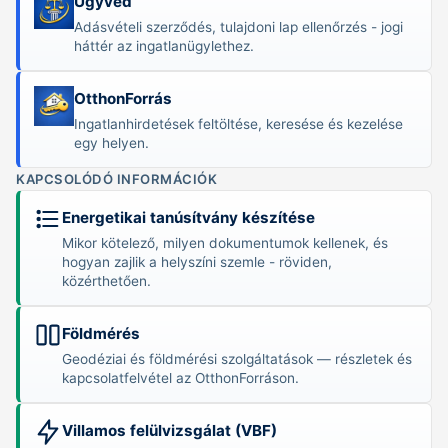
Ügyvéd
Adásvételi szerződés, tulajdoni lap ellenőrzés - jogi
háttér az ingatlanügylethez.
OtthonForrás
Ingatlanhirdetések feltöltése, keresése és kezelése
egy helyen.
KAPCSOLÓDÓ INFORMÁCIÓK
Energetikai tanúsítvány készítése
Mikor kötelező, milyen dokumentumok kellenek, és
hogyan zajlik a helyszíni szemle - röviden,
közérthetően.
Földmérés
Geodéziai és földmérési szolgáltatások — részletek és
kapcsolatfelvétel az OtthonForráson.
Villamos felülvizsgálat (VBF)