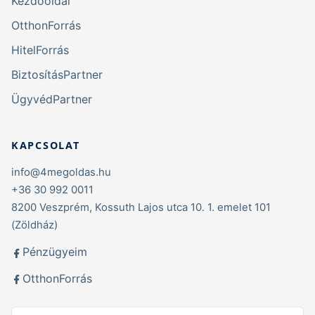
Kezdőoldal
OtthonForrás
HitelForrás
BiztosításPartner
ÜgyvédPartner
KAPCSOLAT
info@4megoldas.hu
+36 30 992 0011
8200 Veszprém, Kossuth Lajos utca 10. 1. emelet 101
(Zöldház)
Pénzügyeim
OtthonForrás