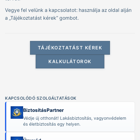
Vegye fel velünk a kapcsolatot: használja az oldal alján
a „Tájékoztatást kérek” gombot.
TÁJÉKOZTATÁST KÉREK
KALKULÁTOROK
KAPCSOLÓDÓ SZOLGÁLTATÁSOK
BiztosításPartner
Védje új otthonát! Lakásbiztosítás, vagyonvédelem
és élet­biztosítás egy helyen.