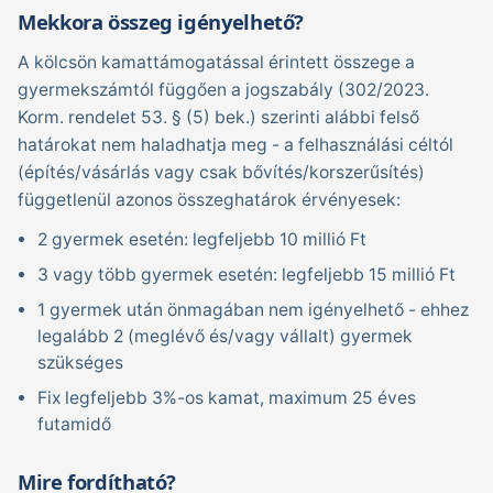
Mekkora összeg igényelhető?
A kölcsön kamattámogatással érintett összege a
gyermekszámtól függően a jogszabály (302/2023.
Korm. rendelet 53. § (5) bek.) szerinti alábbi felső
határokat nem haladhatja meg - a felhasználási céltól
(építés/vásárlás vagy csak bővítés/korszerűsítés)
függetlenül azonos összeghatárok érvényesek:
2 gyermek esetén: legfeljebb 10 millió Ft
3 vagy több gyermek esetén: legfeljebb 15 millió Ft
1 gyermek után önmagában nem igényelhető - ehhez
legalább 2 (meglévő és/vagy vállalt) gyermek
szükséges
Fix legfeljebb 3%-os kamat, maximum 25 éves
futamidő
Mire fordítható?