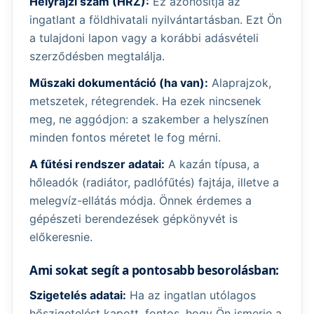
Helyrajzi szám (HRZ):
Ez azonosítja az
ingatlant a földhivatali nyilvántartásban. Ezt Ön
a tulajdoni lapon vagy a korábbi adásvételi
szerződésben megtalálja.
Műszaki dokumentáció (ha van):
Alaprajzok,
metszetek, rétegrendek. Ha ezek nincsenek
meg, ne aggódjon: a szakember a helyszínen
minden fontos méretet le fog mérni.
A fűtési rendszer adatai:
A kazán típusa, a
hőleadók (radiátor, padlófűtés) fajtája, illetve a
melegvíz-ellátás módja. Önnek érdemes a
gépészeti berendezések gépkönyvét is
előkeresnie.
Ami sokat segít a pontosabb besorolásban:
Szigetelés adatai:
Ha az ingatlan utólagos
hőszigetelést kapott, fontos, hogy Ön ismerje a