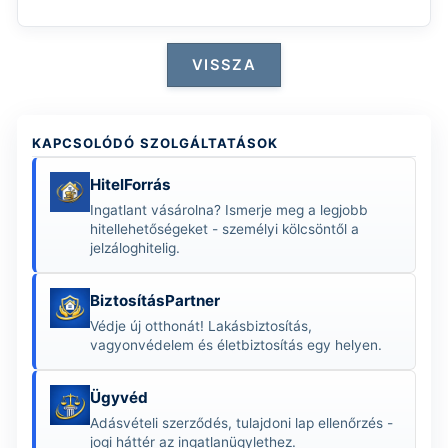
VISSZA
KAPCSOLÓDÓ SZOLGÁLTATÁSOK
HitelForrás
Ingatlant vásárolna? Ismerje meg a legjobb
hitellehetőségeket - személyi kölcsöntől a
jelzáloghitelig.
BiztosításPartner
Védje új otthonát! Lakásbiztosítás,
vagyonvédelem és élet­biztosítás egy helyen.
Ügyvéd
Adásvételi szerződés, tulajdoni lap ellenőrzés -
jogi háttér az ingatlanügylethez.