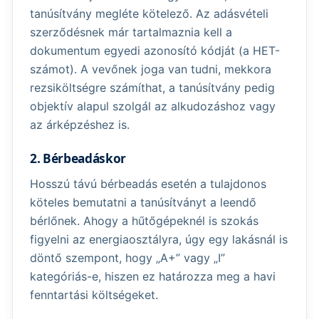
tanúsítvány megléte kötelező. Az adásvételi
szerződésnek már tartalmaznia kell a
dokumentum egyedi azonosító kódját (a HET-
számot). A vevőnek joga van tudni, mekkora
rezsiköltségre számíthat, a tanúsítvány pedig
objektív alapul szolgál az alkudozáshoz vagy
az árképzéshez is.
2. Bérbeadáskor
Hosszú távú bérbeadás esetén a tulajdonos
köteles bemutatni a tanúsítványt a leendő
bérlőnek. Ahogy a hűtőgépeknél is szokás
figyelni az energiaosztályra, úgy egy lakásnál is
döntő szempont, hogy „A+” vagy „I”
kategóriás-e, hiszen ez határozza meg a havi
fenntartási költségeket.