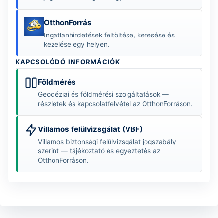
OtthonForrás
Ingatlanhirdetések feltöltése, keresése és
kezelése egy helyen.
KAPCSOLÓDÓ INFORMÁCIÓK
Földmérés
Geodéziai és földmérési szolgáltatások —
részletek és kapcsolatfelvétel az OtthonForráson.
Villamos felülvizsgálat (VBF)
Villamos biztonsági felülvizsgálat jogszabály
szerint — tájékoztató és egyeztetés az
OtthonForráson.