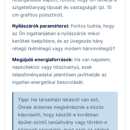
szigetelőanyag típusát és vastagságát (pl. 15
cm grafitos polisztirol).
Nyílászárók paraméterei:
Fontos tudnia, hogy
az Ön ingatlanjában a nyílászárók mikor
kerültek beépítésre, és az üvegezés hány
rétegű (kétrétegű vagy modern háromrétegű)?
Megújuló energiaforrások:
Ha van napelem,
napkollektor vagy hőszivattyú, ezek
teljesítményadatai jelentősen javíthatják az
ingatlan energetikai besorolását.
Tipp:
Ha társasházi lakásról van szó,
Önnek érdemes megkérdeznie a közös
képviselőt, hogy készült-e korábban
épület-szintű tanúsítvány vagy történt-e
központi szigetelés, mert ezek az adatok